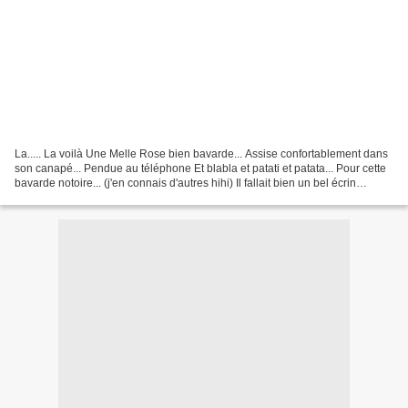
La..... La voilà Une Melle Rose bien bavarde... Assise confortablement dans
son canapé... Pendue au téléphone Et blabla et patati et patata... Pour cette
bavarde notoire... (j'en connais d'autres hihi) Il fallait bien un bel écrin
Housse de téléphone...