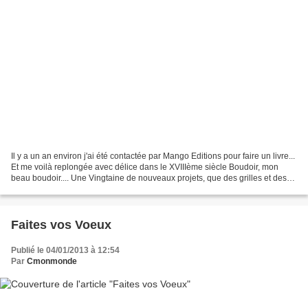
Il y a un an environ j'ai été contactée par Mango Editions pour faire un livre...
Et me voilà replongée avec délice dans le XVIIIème siècle Boudoir, mon
beau boudoir.... Une Vingtaine de nouveaux projets, que des grilles et des
montages inédits... Et...
Faites vos Voeux
Publié le 04/01/2013 à 12:54
Par
Cmonmonde