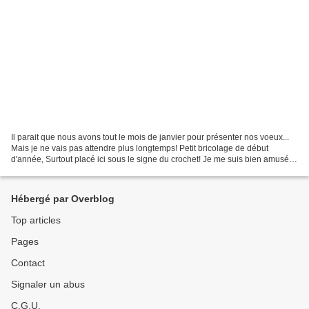
Il parait que nous avons tout le mois de janvier pour présenter nos voeux...
Mais je ne vais pas attendre plus longtemps! Petit bricolage de début
d'année, Surtout placé ici sous le signe du crochet! Je me suis bien amusée
à crocheter ce gui l'an neuf!...
Hébergé par Overblog
Top articles
Pages
Contact
Signaler un abus
C.G.U.