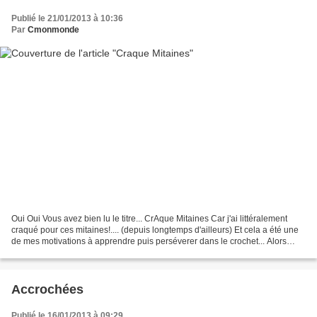
Publié le 21/01/2013 à 10:36
Par
Cmonmonde
Oui Oui Vous avez bien lu le titre... CrAque Mitaines Car j'ai littéralement
craqué pour ces mitaines!.... (depuis longtemps d'ailleurs) Et cela a été une
de mes motivations à apprendre puis perséverer dans le crochet... Alors
depuis que j'ai fini l'Etole,...
Accrochées
Publié le 16/01/2013 à 09:29