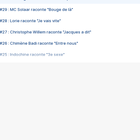
#29 : MC Solaar raconte "Bouge de là"
28 : Lorie raconte "Je vais vite"
#27 : Christophe Willem raconte "Jacques a dit"
#26 : Chimène Badi raconte "Entre nous"
#25 : Indochine raconte "3e sexe"
#24 : Zaho raconte "C'est chelou"
#23 : Patrick Bruel raconte "Au café des délices"
#22 : Kyo raconte "Le chemin"
#21 : Nolwenn Leroy raconte "Cassé"
#20 : Patrick Hernandez raconte "Born to be alive"
#19 : Lorie raconte "Près de moi"
#18 : Michael Jones raconte "A nos actes manqués" (avec Jean-Jacque