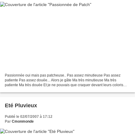
Passionnée oui mais pas patcheuse.. Pas assez minutieuse Pas assez
patiente Pas assez douée... Alors je gâte Ma très minutieuse Ma très
patiente Ma très douée Et je ne pouvais que craquer devant leurs coloris
acidulés... On dirait presque des macaron...
Eté Pluvieux
Publié le 02/07/2007 à 17:12
Par
Cmonmonde