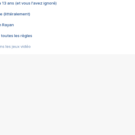
 a 13 ans (et vous l'avez ignoré)
e (littéralement)
im Rayan
 toutes les règles
s les jeux vidéo
us choquant de Rockstar ? - Le scandale BULLY
e plus moche de Steam
du RÊVE tourne au CAUCHEMAR
pendant 8 heures
it… à tort
umiliés par un jeu vidéo
ire - Final Fantasy 8
ti un empire - Age of Empires