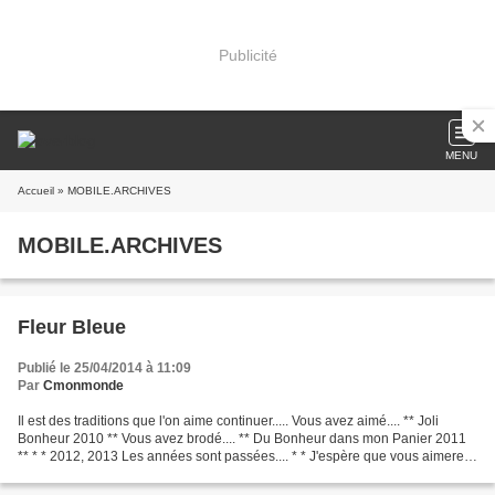
Publicité
MENU
Accueil
» MOBILE.ARCHIVES
MOBILE.ARCHIVES
Fleur Bleue
Publié le 25/04/2014 à 11:09
Par
Cmonmonde
Il est des traditions que l'on aime continuer..... Vous avez aimé.... ** Joli
Bonheur 2010 ** Vous avez brodé.... ** Du Bonheur dans mon Panier 2011
** * * 2012, 2013 Les années sont passées.... * * J'espère que vous aimerez
** Fleur Bleue 2014 ** La...