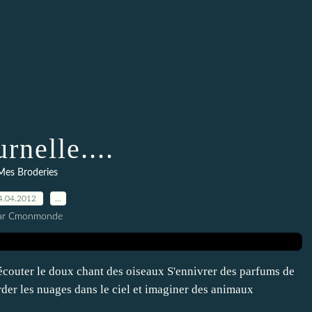
rnelle....
Mes Broderies
4.04.2012
…
ar Cmonmonde
 écouter le doux chant des oiseaux S'ennivrer des parfums de
arder les nuages dans le ciel et imaginer des animaux