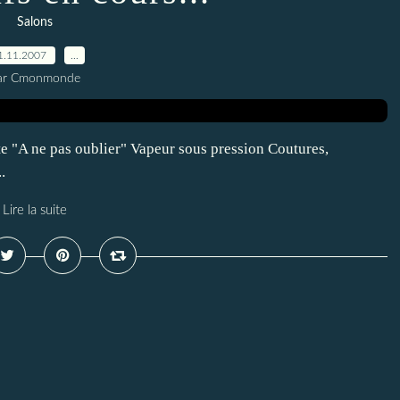
Salons
1.11.2007
…
ar Cmonmonde
ste "A ne pas oublier" Vapeur sous pression Coutures,
.
Lire la suite