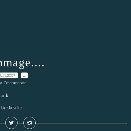
mage....
8.11.2007
…
ar Cmonmonde
joik
Lire la suite