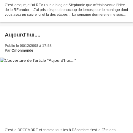
C'est lorsque je l'ai REvu sur le blog de Stéphanie que m'étais venue l'idée
de le REbroder.... J'ai pris très peu beaucoup de temps pour le montage dont
vous avez pu suivre ici et là des étapes ... La semaine dernière je me suis
activée, je voulais que...
Aujourd'hui....
Publié le 08/12/2008 à 17:58
Par
Cmonmonde
C'est le DECEMBRE et comme tous les 8 Décembre c'est la Fête des