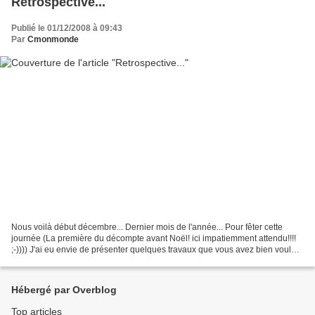
Retrospective...
Publié le 01/12/2008 à 09:43
Par
Cmonmonde
Nous voilà début décembre... Dernier mois de l'année... Pour fêter cette
journée (La première du décompte avant Noël! ici impatiemment attendu!!!!
;-)))) J'ai eu envie de présenter quelques travaux que vous avez bien voulus
me faire parvenir dans ma boîte...
Hébergé par Overblog
Top articles