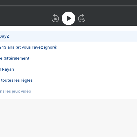
 DayZ
 a 13 ans (et vous l'avez ignoré)
e (littéralement)
im Rayan
 toutes les règles
s les jeux vidéo
us choquant de Rockstar ? - Le scandale BULLY
e plus moche de Steam
du RÊVE tourne au CAUCHEMAR
pendant 8 heures