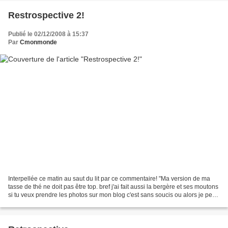
Restrospective 2!
Publié le 02/12/2008 à 15:37
Par
Cmonmonde
Interpellée ce matin au saut du lit par ce commentaire! "Ma version de ma
tasse de thé ne doit pas être top. bref j'ai fait aussi la bergère et ses moutons
si tu veux prendre les photos sur mon blog c'est sans soucis ou alors je peux
te les envoyer c'est...