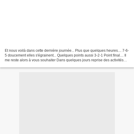
Et nous voilà dans cette dernière journée... Plus que quelques heures.... 7-6-
5 doucement elles s'égrainent... Quelques points aussi 3-2-1 Point final.... Il
me reste alors à vous souhaiter Dans quelques jours reprise des activités
normales!