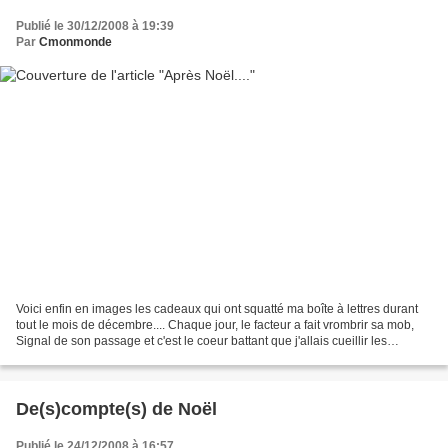
Publié le 30/12/2008 à 19:39
Par
Cmonmonde
Voici enfin en images les cadeaux qui ont squatté ma boîte à lettres durant
tout le mois de décembre.... Chaque jour, le facteur a fait vrombrir sa mob,
Signal de son passage et c'est le coeur battant que j'allais cueillir les
cadeaux par milliers Merci...
De(s)compte(s) de Noël
Publié le 24/12/2008 à 16:57