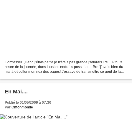
Comtesse! Quand j'étais petite je n'étais pas grande j'adorais lire... A toute
heure de la journée, dans tous les endroits possibles... Bref j'avais bien du
mal à décoller mon nez des pages! J'essaye de transmettre ce goût de la
lecture à mes filles depuis...
En Mai....
Publié le 01/05/2009 à 07:30
Par
Cmonmonde