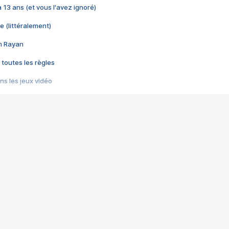
 a 13 ans (et vous l'avez ignoré)
e (littéralement)
im Rayan
 toutes les règles
s les jeux vidéo
us choquant de Rockstar ? - Le scandale BULLY
e plus moche de Steam
du RÊVE tourne au CAUCHEMAR
pendant 8 heures
it… à tort
umiliés par un jeu vidéo
ire - Final Fantasy 8
ti un empire - Age of Empires