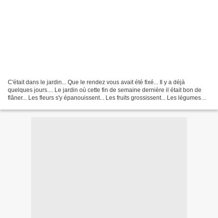
C'était dans le jardin... Que le rendez vous avait été fixé... Il y a déjà
quelques jours.... Le jardin où cette fin de semaine dernière il était bon de
flâner... Les fleurs s'y épanouissent... Les fruits grossissent... Les légumes
poussent.... Pour bientôt...