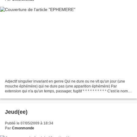
Adjectif singulier invariant en genre Qui ne dure ou ne vit qu'un jour (une
mouche éphémère) qui ne dure pas (une apparition éphémère) Par
extension qui n'a qu'un temps, passager, fugitif * * * * * * * * * * C'est le nom
que j'ai voulu donner à cette...
Jeud(ee)
Publié le 07/05/2009 à 18:34
Par
Cmonmonde