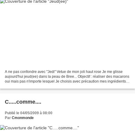
A ne pas confondre avec "Jedi" Vetue de mon joli haut rose Je me glisse
aujourd'hui jeud(ee) dans la peau de Bree... Objectif : réaliser des macarons
oui mais pas n'importe lesquel Je choisis avec précaution mes ingrédients et
les différents parfums......
C.....comme....
Publié le 04/05/2009 à 08:00
Par
Cmonmonde