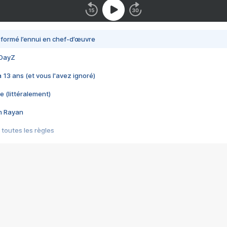
nsformé l’ennui en chef-d’œuvre
 DayZ
 a 13 ans (et vous l'avez ignoré)
e (littéralement)
im Rayan
 toutes les règles
s les jeux vidéo
us choquant de Rockstar ? - Le scandale BULLY
e plus moche de Steam
du RÊVE tourne au CAUCHEMAR
pendant 8 heures