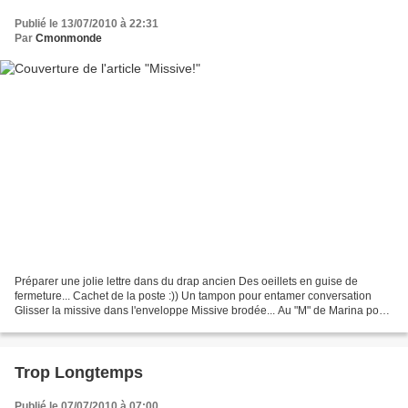
Publié le 13/07/2010 à 22:31
Par
Cmonmonde
Préparer une jolie lettre dans du drap ancien Des oeillets en guise de
fermeture... Cachet de la poste :)) Un tampon pour entamer conversation
Glisser la missive dans l'enveloppe Missive brodée... Au "M" de Marina pour
fêter en retard son anniversair...
Trop Longtemps
Publié le 07/07/2010 à 07:00