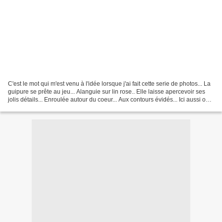
C'est le mot qui m'est venu à l'idée lorsque j'ai fait cette serie de photos... La
guipure se prête au jeu... Alanguie sur lin rose.. Elle laisse apercevoir ses
jolis détails... Enroulée autour du coeur... Aux contours évidés... Ici aussi on
joue avec...