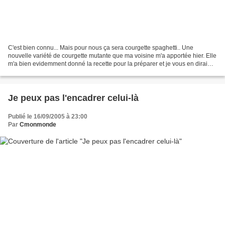
C'est bien connu... Mais pour nous ça sera courgette spaghetti.. Une
nouvelle variété de courgette mutante que ma voisine m'a apportée hier. Elle
m'a bien evidemment donné la recette pour la préparer et je vous en dirai
bien sur des nouvelles...
Je peux pas l'encadrer celui-là
Publié le 16/09/2005 à 23:00
Par
Cmonmonde