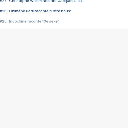
#27 : Christophe Willem raconte "Jacques a dit"
#26 : Chimène Badi raconte "Entre nous"
#25 : Indochine raconte "3e sexe"
#24 : Zaho raconte "C'est chelou"
#23 : Patrick Bruel raconte "Au café des délices"
#22 : Kyo raconte "Le chemin"
#21 : Nolwenn Leroy raconte "Cassé"
#20 : Patrick Hernandez raconte "Born to be alive"
#19 : Lorie raconte "Près de moi"
#18 : Michael Jones raconte "A nos actes manqués" (avec Jean-Jacque
#17 : Khaled raconte "Aïcha"
#16 : Corneille raconte "Parce qu'on vient de loin"
#15 : Indochine raconte "L'aventurier"