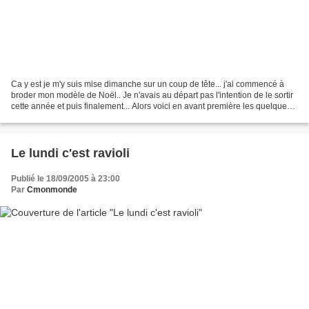
Ca y est je m'y suis mise dimanche sur un coup de tête... j'ai commencé à
broder mon modèle de Noël.. Je n'avais au départ pas l'intention de le sortir
cette année et puis finalement... Alors voici en avant première les quelques
points... A SUIVRE
Le lundi c'est ravioli
Publié le 18/09/2005 à 23:00
Par
Cmonmonde