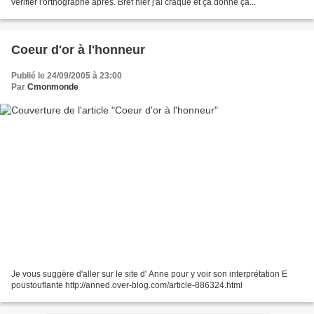
vérifier l'orthographe après. Bref hier j'ai craqué et ça donne çà...
Coeur d'or à l'honneur
Publié le 24/09/2005 à 23:00
Par
Cmonmonde
Je vous suggère d'aller sur le site d' Anne pour y voir son interprétation E
poustouflante http://anned.over-blog.com/article-886324.html