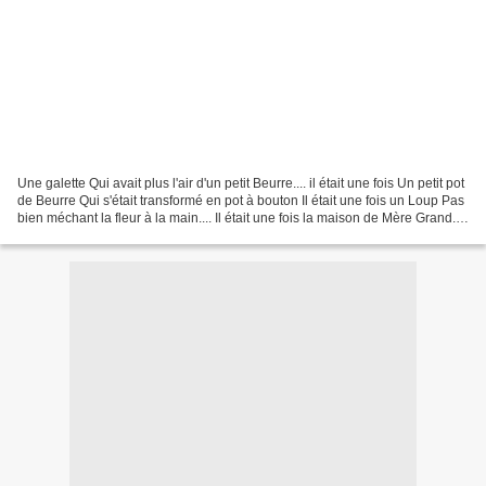
Une galette Qui avait plus l'air d'un petit Beurre.... il était une fois Un petit pot
de Beurre Qui s'était transformé en pot à bouton Il était une fois un Loup Pas
bien méchant la fleur à la main.... Il était une fois la maison de Mère Grand....
Il était...