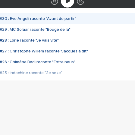
#30 : Eve Angeli raconte "Avant de partir"
#29 : MC Solaar raconte "Bouge de là"
28 : Lorie raconte "Je vais vite"
#27 : Christophe Willem raconte "Jacques a dit"
#26 : Chimène Badi raconte "Entre nous"
#25 : Indochine raconte "3e sexe"
#24 : Zaho raconte "C'est chelou"
#23 : Patrick Bruel raconte "Au café des délices"
#22 : Kyo raconte "Le chemin"
#21 : Nolwenn Leroy raconte "Cassé"
#20 : Patrick Hernandez raconte "Born to be alive"